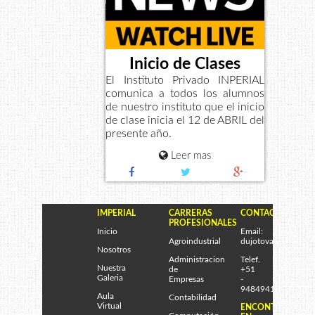
Inicio de Clases
El Instituto Privado INPERIAL
comunica a todos los alumnos
de nuestro instituto que el inicio
de clase inicia el 12 de ABRIL del
presente año.
Leer mas
IMPERIAL
CARRERAS
CONTACTENOS
PROFESIONALES
Inicio
Email:
Agroindustrial
dujotova@gmail.co
Nosotros
Administracion
Telef.
Nuestra
de
+51
Galeria
Empresas
-
948494170
Aula
Contabilidad
Virtual
ENCONTRANOS