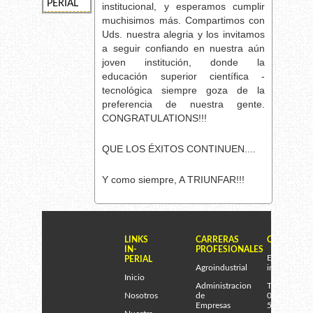
PERIAL
institucional, y esperamos cumplir
muchisimos más. Compartimos con
Uds. nuestra alegria y los invitamos
a seguir confiando en nuestra aún
joven institución, donde la
educación superior científica -
tecnológica siempre goza de la
preferencia de nuestra gente.
CONGRATULATIONS!!!
QUE LOS ÉXITOS CONTINUEN....
Y como siempre, A TRIUNFAR!!!
LINKS
CARRERAS
CONTACTE
IN-
PROFESIONALES
Email:
PERIAL
Agroindustrial
inperial@gm
Inicio
Administracion
Telef.
Nosotros
de
075-
Empresas
505545